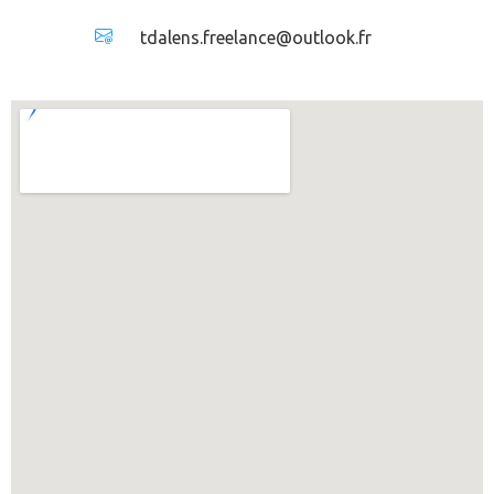
tdalens.freelance@outlook.fr